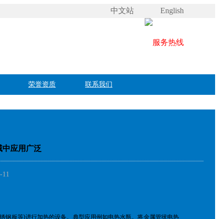
中文站
English
荣誉资质
联系我们
域中应用广泛
-11
锈钢板等)进行加热的设备。典型应用例如电热水瓶。将金属管状电热