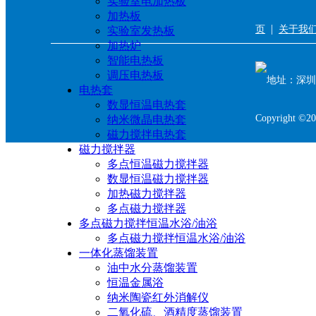
实验室电加热板
加热板
|
页
关于我
实验室发热板
加热炉
智能电热板
调压电热板
地址：深圳
电热套
数显恒温电热套
Copyright 
纳米微晶电热套
磁力搅拌电热套
磁力搅拌器
多点恒温磁力搅拌器
数显恒温磁力搅拌器
加热磁力搅拌器
多点磁力搅拌器
多点磁力搅拌恒温水浴/油浴
多点磁力搅拌恒温水浴/油浴
一体化蒸馏装置
油中水分蒸馏装置
恒温金属浴
纳米陶瓷红外消解仪
二氧化硫、酒精度蒸馏装置