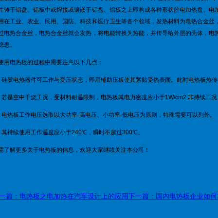
件铸于铝盘、铝板中或焊接或镶嵌于铝盘、铝板之上即构成各种形状的电加热盘、电
用在工业、农业、民用、国防、科技和医疗卫生等各个领域，发热材料为电热合金丝
过电热合金丝，电热合金丝就会发热，将电能转换为热能，并传导给外层的壳体，电
隐患。
使用电热板的过程中需要注意以下几点：
、硅胶电热器件可工作与受压状态，即用辅助压板使其紧贴受热表面。此时电热板热传导
、若是空中干烧工况，受材料耐温限制，电热板其电力密度应小于1W/cm2;非持续工况，
、电热板工作电压选取以大功率-高电压、小功率-低电压为原则，特殊需要可以列外。
、其持续使用工作温度应小于240℃，瞬时不超过300℃。
需了解更多关于电热板的信息，欢迎大家继续关注本公司！
一篇：电热板之电加热在汽车设计上的应用
下一篇：国内电热板企业如何