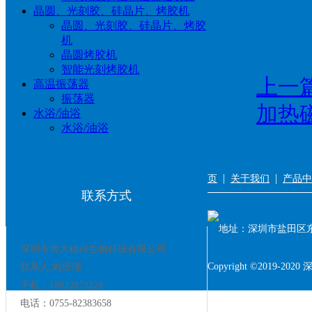
晶圆、光刻胶、硅晶片、烤胶机
晶圆、光刻胶、硅晶片、烤胶
机
晶圆烤胶机
智能光刻烤胶机
上一
高温振荡器
振荡器
加热
水浴/油浴
水浴/油浴
|
|
页
关于我们
产品中
联系方式
地址：深圳市盐田区东
深圳市博大精科生物科技有限公司
Copyright ©2019-2
联系人:刘经理
手机：18922873228
电话：0755-82383658