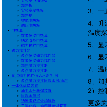
实验室电加热板
加热板
3、一
实验室发热板
加热炉
智能电热板
4、升
调压电热板
电热套
温度
数显恒温电热套
纳米微晶电热套
5、显
磁力搅拌电热套
磁力搅拌器
多点恒温磁力搅拌器
6、显
数显恒温磁力搅拌器
加热磁力搅拌器
7、温
多点磁力搅拌器
多点磁力搅拌恒温水浴/油浴
8、
多点磁力搅拌恒温水浴/油浴
一体化蒸馏装置
2）控
油中水分蒸馏装置
恒温金属浴
纳米陶瓷红外消解仪
更多
二氧化硫、酒精度蒸馏装置