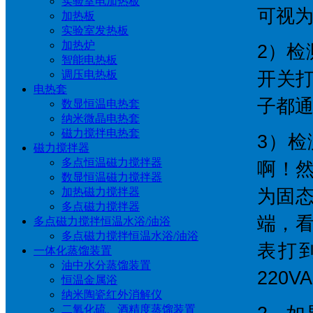
实验室电加热板
可视
加热板
实验室发热板
加热炉
2）
智能电热板
调压电热板
开关
电热套
子都
数显恒温电热套
纳米微晶电热套
磁力搅拌电热套
3）
磁力搅拌器
多点恒温磁力搅拌器
啊！
数显恒温磁力搅拌器
加热磁力搅拌器
为固态
多点磁力搅拌器
端，看
多点磁力搅拌恒温水浴/油浴
多点磁力搅拌恒温水浴/油浴
表打到
一体化蒸馏装置
油中水分蒸馏装置
220
恒温金属浴
纳米陶瓷红外消解仪
二氧化硫、酒精度蒸馏装置