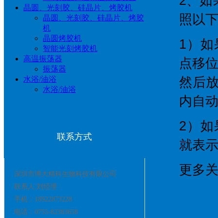
2、
晶圆、光刻胶、硅晶片、烤胶机
照以
晶圆、光刻胶、硅晶片、烤胶
机
晶圆烤胶机
1）如
智能光刻烤胶机
高温振荡器
点移
振荡器
水浴/油浴
然后放
水浴/油浴
内自
2）如
联系方式
就表
更多
深圳市博大精科生物科技有限公司
联系人:刘经理
手机：18922873228
电话：0755-82383658