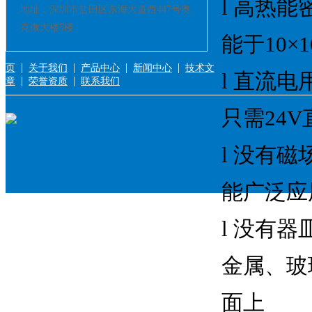
l 高热能
地址：深圳市盐田区东海大道西447号奥
克微大楼5楼
能于10×
|
|
|
|
页
关于我们
产品中心
新闻中心
技术文
l 直流
|
|
章
荣誉资质
联系我们
只需24
l 没有磁
能广泛应
l 没有
金属、玻
面上