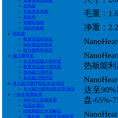
实验室电加热板
加热板
毛重：1.6
实验室发热板
加热炉
智能电热板
净重：2.2
调压电热板
电热套
数显恒温电热套
NanoHe
纳米微晶电热套
磁力搅拌电热套
NanoH
磁力搅拌器
多点恒温磁力搅拌器
热板能利
数显恒温磁力搅拌器
加热磁力搅拌器
Nano
多点磁力搅拌器
多点磁力搅拌恒温水浴/油浴
达至90
多点磁力搅拌恒温水浴/油浴
一体化蒸馏装置
盘-65
油中水分蒸馏装置
恒温金属浴
纳米陶瓷红外消解仪
Nano
二氧化硫、酒精度蒸馏装置