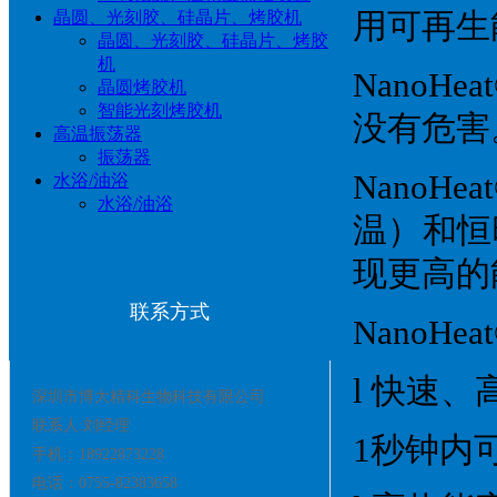
晶圆、光刻胶、硅晶片、烤胶机
用可再生
晶圆、光刻胶、硅晶片、烤胶
机
Nano
晶圆烤胶机
智能光刻烤胶机
没有危害
高温振荡器
振荡器
Nano
水浴/油浴
水浴/油浴
温）和恒
现更高的
联系方式
NanoH
l 快速
深圳市博大精科生物科技有限公司
联系人:刘经理
1秒钟内
手机：18922873228
电话：0755-82383658