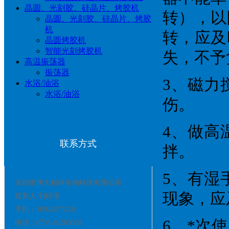
晶圆、光刻胶、硅晶片、烤胶机
转），以
晶圆、光刻胶、硅晶片、烤胶
机
转，应及
晶圆烤胶机
智能光刻烤胶机
失，不予
高温振荡器
振荡器
3、磁力
水浴/油浴
水浴/油浴
伤。
4、做高
联系方式
拌。
5、有湿
深圳市博大精科生物科技有限公司
现象，应
联系人:刘经理
手机：18922873228
6、*次
电话：0755-82383658