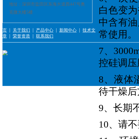
地址：深圳市盐田区东海大道西447号奥
白色变为
克微大楼5楼
中含有油
|
|
|
|
页
关于我们
产品中心
新闻中心
技术文
常使用。
|
|
章
荣誉资质
联系我们
7、30
控硅调压
8、液体
待干燥后
9、长期
10、请