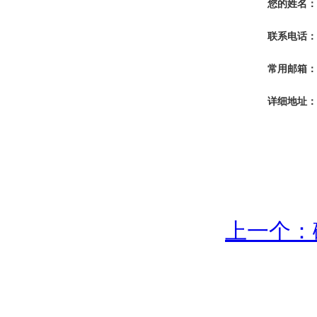
您的姓名：
联系电话：
常用邮箱：
详细地址：
上一个：
地址：深圳市盐田区东海大道西447号奥克微大楼5楼
电话：0755-823836