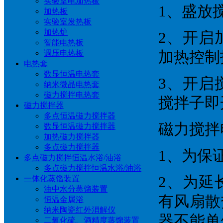
实验室电加热板
1、盛放
加热板
实验室发热板
加热炉
2、开启
智能电热板
调压电热板
加热控制
电热套
数显恒温电热套
3、开启
纳米微晶电热套
磁力搅拌电热套
搅拌子即
磁力搅拌器
多点恒温磁力搅拌器
磁力搅拌
数显恒温磁力搅拌器
加热磁力搅拌器
多点磁力搅拌器
1、为保
多点磁力搅拌恒温水浴/油浴
多点磁力搅拌恒温水浴/油浴
2、为延
一体化蒸馏装置
油中水分蒸馏装置
有风扇散
恒温金属浴
纳米陶瓷红外消解仪
器不能单
二氧化硫、酒精度蒸馏装置