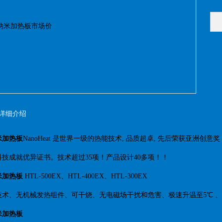
详细介绍
米加热板
NanoHeat 是世界一级的热能技术, 品质超卓, 先后荣获亚洲创意
的科技成就优异证书。技术超过35项！产品设计40多项！！
米加热板
HTL-500EX、HTL-400EX、HTL-300EX
术、无机械发热组件、可干烧、无电磁场干扰和危害、极速升温至5℃ 、只
米加热板