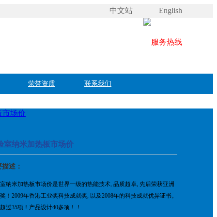
中文站
English
荣誉资质
联系我们
板市场价
验室纳米加热板市场价
要描述：
室纳米加热板市场价是世界一级的热能技术, 品质超卓, 先后荣获亚洲
奖！2009年香港工业奖科技成就奖, 以及2008年的科技成就优异证书。
超过35项！产品设计40多项！！