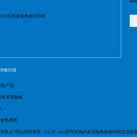
和耐
详细介绍
科技产品
米技术加热板
X
at®发热系统
eat®世界上*部以纳米厚度（1公尺=nm)原件发热的多层电热板能利用交