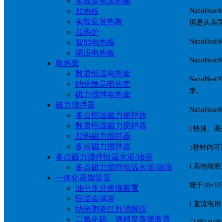
实验室电加热板
加热板
NanoH
实验室发热板
据是从美
加热炉
NanoH
智能电热板
调压电热板
NanoH
电热套
数显恒温电热套
Nano
纳米微晶电热套
率。
磁力搅拌电热套
磁力搅拌器
NanoHe
多点恒温磁力搅拌器
数显恒温磁力搅拌器
l 快速、
加热磁力搅拌器
多点磁力搅拌器
1秒钟内可
多点磁力搅拌恒温水浴/油浴
l 高热能
多点磁力搅拌恒温水浴/油浴
一体化蒸馏装置
能于10×
油中水分蒸馏装置
恒温金属浴
l 直流电
纳米陶瓷红外消解仪
二氧化硫、酒精度蒸馏装置