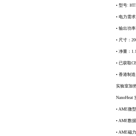
• 型号: HT
• 电力需求：
• 输出功率 
• 尺寸：200 
• 净重：1
• 已获取C
• 香港制造
实验室加热
NanoH
• AME微
• AME数
• AME磁