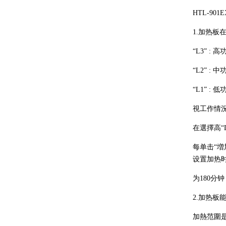
HTL-9
1.加热
“L3” : 
“L2” : 
“L1” : 
視工作情況
在選擇高“L
每单击“増
设置加热
为180分
2.加热板
加熱范圍是: 