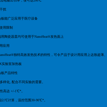
直流电输出功率，便可达200℃
场干扰
热板能广泛应用于医疗设备
皿使用限制
用陶瓷器皿均可使用于NanoHeat®发热面上
计用应用
anoHeat®独特高效发热技术的特性，可令产品于设计用应用上达致超
1EX实验室加热板
热板产品特性
式多样化, 配合不同实验的需要。
性高达 +/-1℃*。
以1℃计算，温控范围30-90℃*。