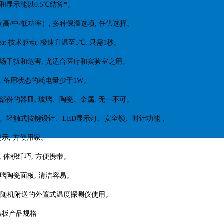
测和显示能以0.5℃结算*。
力（高/中/低功率）, 多种保温选项, 任供选择。
oHeat 技术躯动, 极速升温至5℃, 只需1秒。
磁场干扰和危害, 尤适合医疗和实验室之用。
源, 备用状态的耗电量少于1W。
大部份的器皿, 玻璃、陶瓷、金属, 无一不可。
易。轻触式按键设计、LED显示灯、安全锁、时计功能，
示, 方便用家。
, 体积纤巧, 方便携带。
玻璃陶瓷面板, 清洁容易。
配合随机附送的外置式温度探测仪使用。
热板产品规格