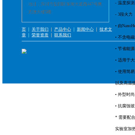
- 温度探
地址：深圳市盐田区东海大道西447号奥
克微大楼5楼
- 3段火
• 由Nan
|
|
|
|
页
关于我们
产品中心
新闻中心
技术文
|
|
章
荣誉资质
联系我们
• 不含电
• 节省能
• 适用于
• 使用简
以及高温提
• 外型时尚
• 抗腐蚀
* 需要
实验室加