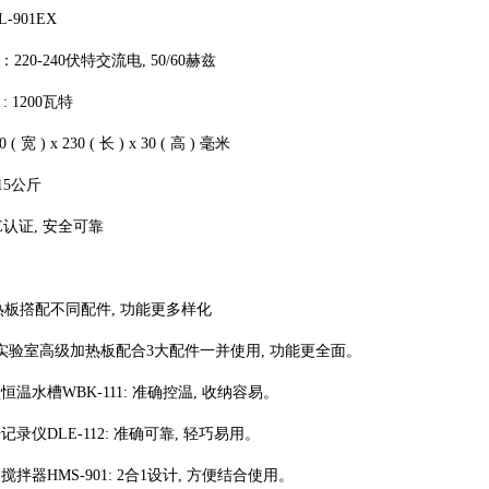
L-901EX
220-240伏特交流电, 50/60赫兹
: 1200瓦特
( 宽 ) x 230 ( 长 ) x 30 ( 高 ) 毫米
.15公斤
E认证, 安全可靠
板撘配不同配件, 功能更多样化
eat 实验室高级加热板配合3大配件一并使用, 功能更全面。
型恒温水槽WBK-111: 准确控温, 收纳容易。
据记录仪DLE-112: 准确可靠, 轻巧易用。
力搅拌器HMS-901: 2合1设计, 方便结合使用。