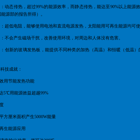
eat®：动态传热，超过99%的能源效率，而静态传热，能达至90%以上能源效率
国能源部的报告所得）。
eat®：超低电阻，能够使用电池和直流电源发热，太阳能用可再生能源均可
eat®：不会产生磁场干扰，改善使用环境，对周边和人体没有危害。
Heat®：创新的玻璃发热板，能提供不同种类的加热（高温）和恒暖（低
at®科技成就：
高效用节能发热功能
达5℃用能源效益超越99%
密度
10平方厘米面积产生5000W能量
用再生能源应用