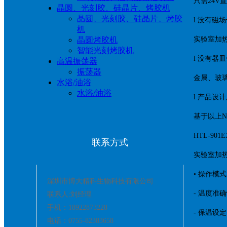
只需24V
晶圆、光刻胶、硅晶片、烤胶机
晶圆、光刻胶、硅晶片、烤胶
l 没有磁
机
晶圆烤胶机
实验室加
智能光刻烤胶机
l 没有器
高温振荡器
振荡器
金属、玻璃
水浴/油浴
水浴/油浴
l 产品设
基于以上N
HTL-90
联系方式
实验室加
• 操作模
深圳市博大精科生物科技有限公司
- 温度准确
联系人:刘经理
手机：18922873228
- 保温设定
电话：0755-82383658