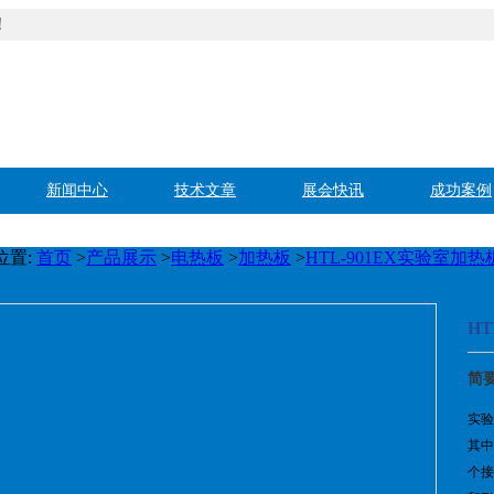
！
新闻中心
技术文章
展会快讯
成功案例
位置:
首页
>
产品展示
>
电热板
>
加热板
>
HTL-901EX实验室加
H
简
实验
其中
个接