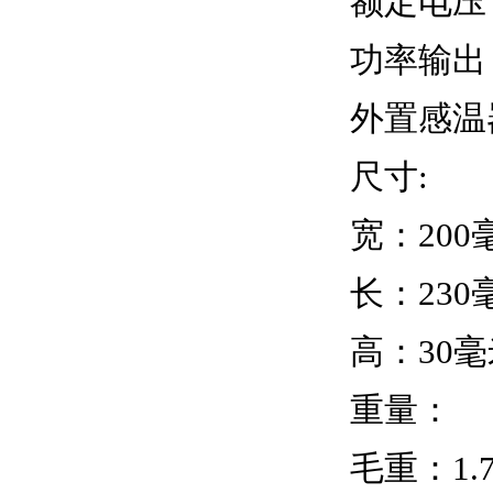
额定电压：
功率输出：
外置感温器
尺寸:
宽：200
长：230
高：30毫
重量：
毛重：1.