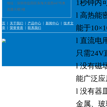
1秒钟内
地址：深圳市盐田区东海大道西447号奥
克微大楼5楼
l 高热能
|
|
|
|
页
关于我们
产品中心
新闻中心
技术文
能于10×
|
|
章
荣誉资质
联系我们
l 直流
只需24
l 没有磁
能广泛应
l 没有
金属、玻