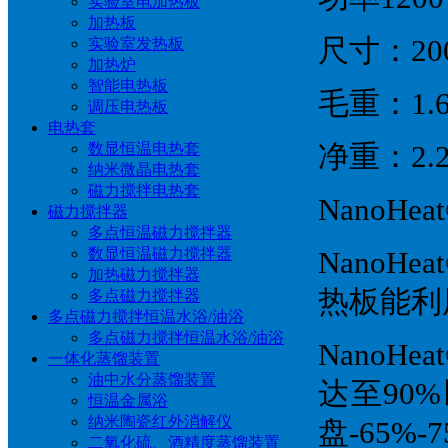
实验室电加热板
加热板
尺寸：200
实验室发热板
加热炉
智能电热板
毛重：1.6
调压电热板
电热套
数显恒温电热套
净重：2.2
纳米微晶电热套
磁力搅拌电热套
NanoHe
磁力搅拌器
多点恒温磁力搅拌器
数显恒温磁力搅拌器
NanoH
加热磁力搅拌器
热板能利
多点磁力搅拌器
多点磁力搅拌恒温水浴/油浴
多点磁力搅拌恒温水浴/油浴
Nano
一体化蒸馏装置
油中水分蒸馏装置
达至90
恒温金属浴
纳米陶瓷红外消解仪
盘-65
二氧化硫、酒精度蒸馏装置