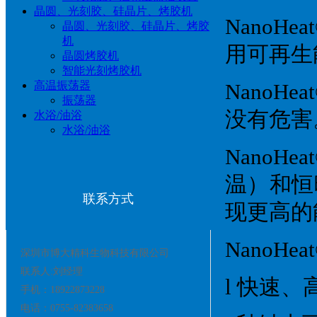
晶圆、光刻胶、硅晶片、烤胶机
Nano
晶圆、光刻胶、硅晶片、烤胶
机
用可再生
晶圆烤胶机
智能光刻烤胶机
高温振荡器
Nano
振荡器
没有危害
水浴/油浴
水浴/油浴
Nano
温）和恒
联系方式
现更高的
NanoH
深圳市博大精科生物科技有限公司
联系人:刘经理
l 快速
手机：18922873228
电话：0755-82383658