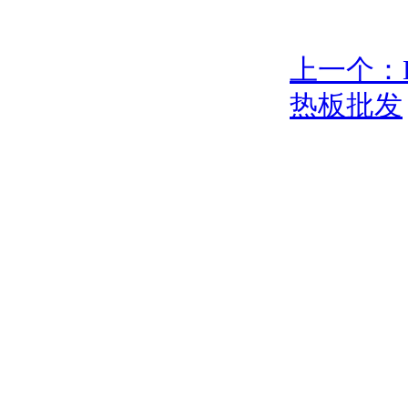
上一个：H
热板批发
地址：深圳市盐田区东海大道西447号奥克微大楼5楼
电话：0755-823836
粤ICP备16067620号
技术支持：
速骏科技