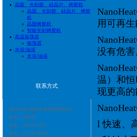
晶圆、光刻胶、硅晶片、烤胶机
Nano
晶圆、光刻胶、硅晶片、烤胶
机
用可再生
晶圆烤胶机
智能光刻烤胶机
高温振荡器
Nano
振荡器
没有危害
水浴/油浴
水浴/油浴
Nano
温）和恒
联系方式
现更高的
NanoH
深圳市博大精科生物科技有限公司
联系人:刘经理
l 快速
手机：18922873228
电话：0755-82383658