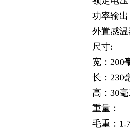
额定电压：
功率输出：
外置感温器
尺寸:
宽：200
长：230
高：30毫
重量：
毛重：1.