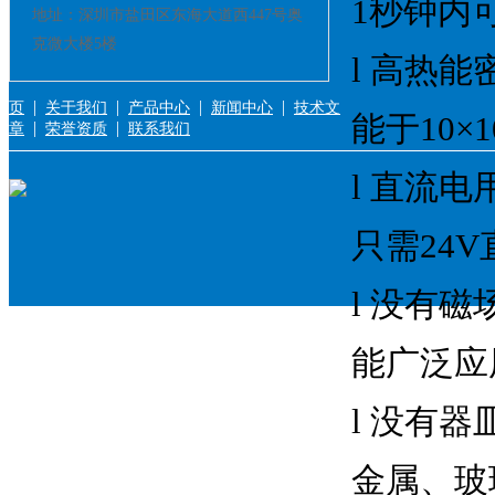
1秒钟内
地址：深圳市盐田区东海大道西447号奥
克微大楼5楼
l 高热能
|
|
|
|
页
关于我们
产品中心
新闻中心
技术文
能于10×
|
|
章
荣誉资质
联系我们
l 直流
只需24
l 没有磁
能广泛应
l 没有
金属、玻