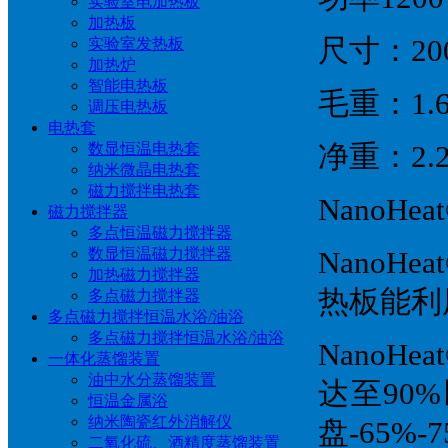
实验室电加热板
加热板
尺寸：200
实验室发热板
加热炉
智能电热板
毛重：1.6
调压电热板
电热套
数显恒温电热套
净重：2.2
纳米微晶电热套
磁力搅拌电热套
NanoHe
磁力搅拌器
多点恒温磁力搅拌器
数显恒温磁力搅拌器
NanoH
加热磁力搅拌器
热板能利
多点磁力搅拌器
多点磁力搅拌恒温水浴/油浴
多点磁力搅拌恒温水浴/油浴
Nano
一体化蒸馏装置
油中水分蒸馏装置
达至90
恒温金属浴
纳米陶瓷红外消解仪
盘-65
二氧化硫、酒精度蒸馏装置