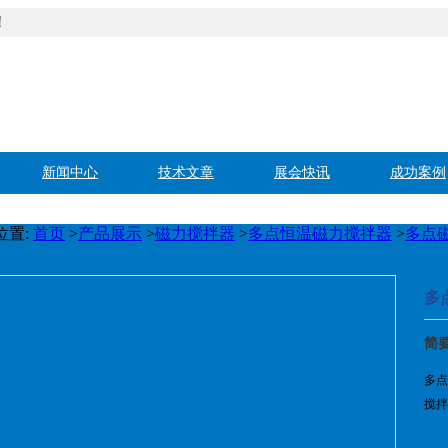
！
新闻中心
技术文章
展会快讯
成功案例
位置:
首页
>
产品展示
>
磁力搅拌器
>
多点恒温磁力搅拌器
>
多点
多
简
多点
搅拌