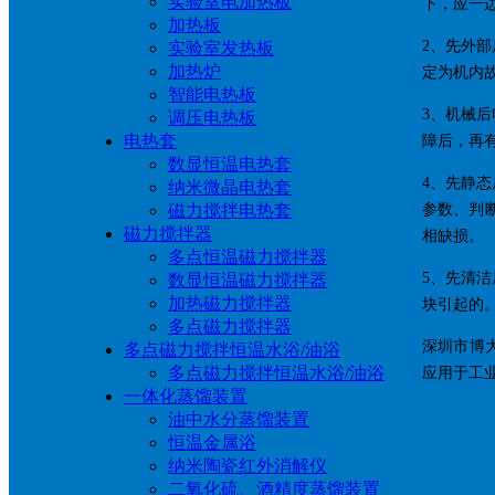
实验室电加热板
下，应一
加热板
2、先外
实验室发热板
加热炉
定为机内
智能电热板
3、机械
调压电热板
电热套
障后，再
数显恒温电热套
4、先静
纳米微晶电热套
磁力搅拌电热套
参数、判
磁力搅拌器
相缺损。
多点恒温磁力搅拌器
5、先清
数显恒温磁力搅拌器
加热磁力搅拌器
块引起的
多点磁力搅拌器
深圳市博
多点磁力搅拌恒温水浴/油浴
多点磁力搅拌恒温水浴/油浴
应用于工
一体化蒸馏装置
油中水分蒸馏装置
恒温金属浴
纳米陶瓷红外消解仪
二氧化硫、酒精度蒸馏装置