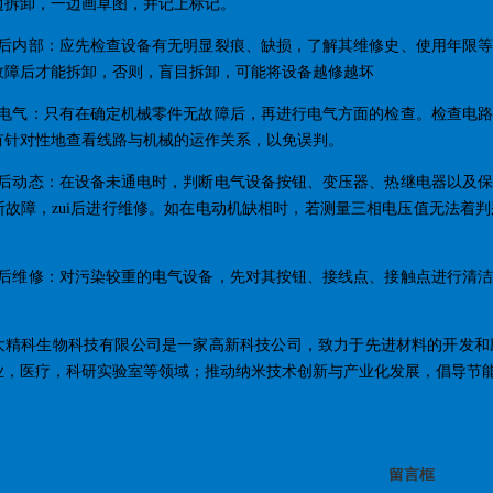
边拆卸，一边画草图，并记上标记。
部后内部：应先检查设备有无明显裂痕、缺损，了解其维修史、使用年限
故障后才能拆卸，否则，盲目拆卸，可能将设备越修越坏
后电气：只有在确定机械零件无故障后，再进行电气方面的检查。检查电
有针对性地查看线路与机械的运作关系，以免误判。
态后动态：在设备未通电时，判断电气设备按钮、变压器、热继电器以及
断故障，zui后进行维修。如在电动机缺相时，若测量三相电压值无法着
洁后维修：对污染较重的电气设备，先对其按钮、接线点、接触点进行清
。
大精科生物科技有限公司是一家高新科技公司，致力于先进材料的开发和
业，医疗，科研实验室等领域；推动纳米技术创新与产业化发展，倡导节
留言框