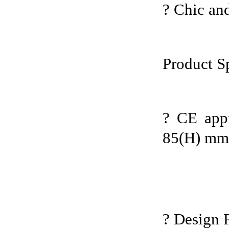
? Chic and
Product Sp
? CE app
85(H) mm?
? Design 