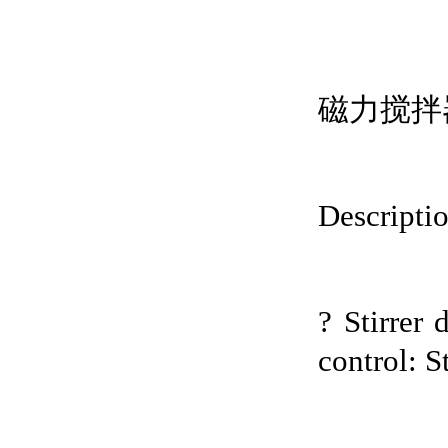
磁力搅拌
Descripti
? Stirrer
control: S