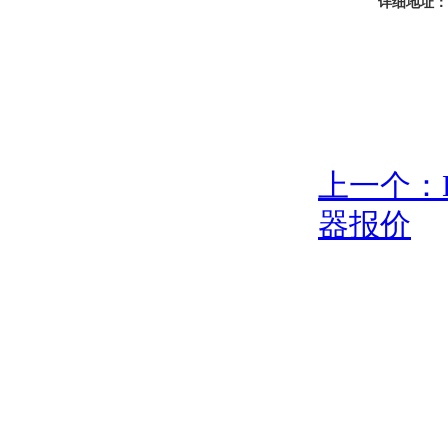
详细地址：
上一个：
器报价
地址：深圳市盐田区东海大道西447号奥克微大楼5楼
电话：0755-823836
粤ICP备16067620号
技术支持：
速骏科技