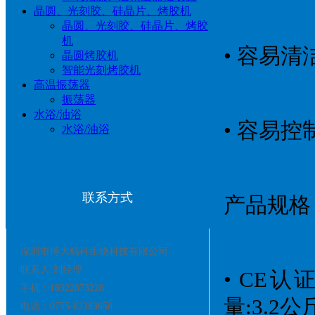
晶圆、光刻胶、硅晶片、烤胶机
晶圆、光刻胶、硅晶片、烤胶
机
• 容易清
晶圆烤胶机
智能光刻烤胶机
高温振荡器
振荡器
水浴/油浴
• 容易控
水浴/油浴
联系方式
产品规格
深圳市博大精科生物科技有限公司
联系人:刘经理
• CE认证•
手机：18922873228
量:3.2公
电话：0755-82383658